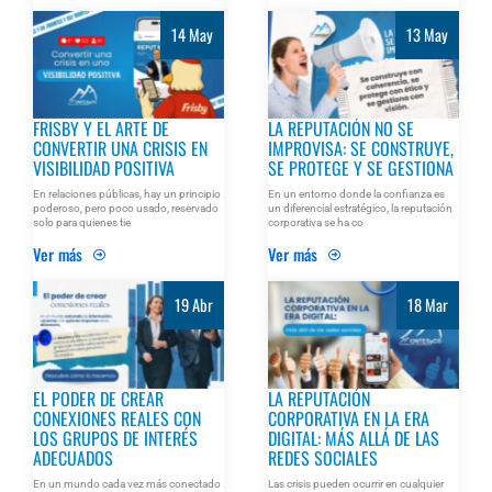
14 May
13 May
FRISBY Y EL ARTE DE
LA REPUTACIÓN NO SE
CONVERTIR UNA CRISIS EN
IMPROVISA: SE CONSTRUYE,
VISIBILIDAD POSITIVA
SE PROTEGE Y SE GESTIONA
En relaciones públicas, hay un principio
En un entorno donde la confianza es
poderoso, pero poco usado, reservado
un diferencial estratégico, la reputación
solo para quienes tie
corporativa se ha co
Ver más
Ver más
19 Abr
18 Mar
EL PODER DE CREAR
LA REPUTACIÓN
CONEXIONES REALES CON
CORPORATIVA EN LA ERA
LOS GRUPOS DE INTERÉS
DIGITAL: MÁS ALLÁ DE LAS
ADECUADOS
REDES SOCIALES
En un mundo cada vez más conectado
Las crisis pueden ocurrir en cualquier